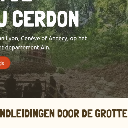
U CERDON
van Lyon, Genève of Annecy, op het
et departement Ain.
je
NDLEIDINGEN DOOR DE GROTTE