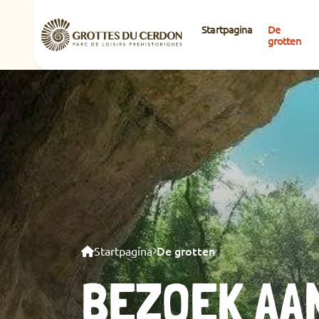
Startpagina
De
grotten
De grotten
Startpagina
BEZOEK AA