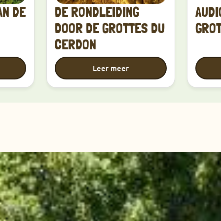
AN DE
DE RONDLEIDING
AUDI
DOOR DE GROTTES DU
GRO
CERDON
Leer meer