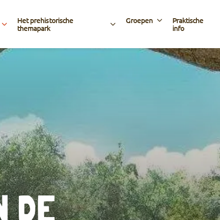
Het prehistorische
Groepen
Praktische
themapark
info
N DE