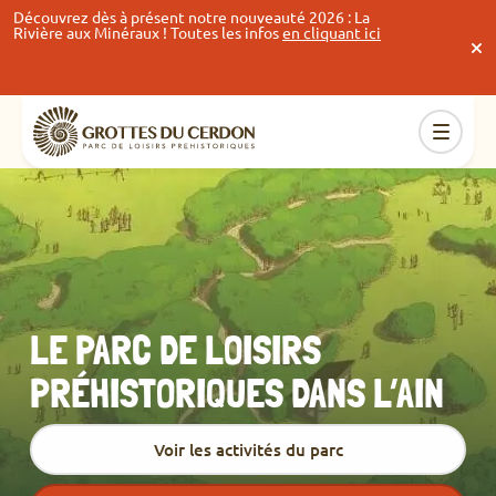
Découvrez dès à présent notre nouveauté 2026 : La
Les mardis et 
Rivière aux Minéraux ! Toutes les infos
en cliquant ici
que les 18 et
Scènes ! Plon
préhistoriques
inédit ! Toute
LE PARC DE LOISIRS
PRÉHISTORIQUES DANS L’AIN
Voir les activités du parc