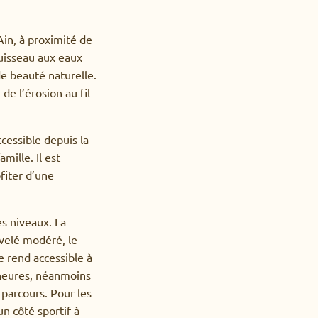
Ain, à proximité de
ruisseau aux eaux
de beauté naturelle.
de l’érosion au fil
ccessible depuis la
mille. Il est
fiter d’une
es niveaux. La
ivelé modéré, le
e rend accessible à
 heures, néanmoins
 parcours. Pour les
n côté sportif à