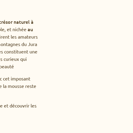
trésor naturel à
au
le, et nichée
irent les amateurs
montagnes du Jura
les constituent une
es curieux qui
 beauté
ec cet imposant
de la mousse reste
e et découvrir les