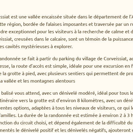
ssiat est une vallée encaissée située dans le département de l’
Cette région, bordée de falaises imposantes et traversée par un 
adre exceptionnel pour les visiteurs à la recherche de calme et 
ssiat, creusées dans le calcaire, sont un témoin de la puissance 
des cavités mystérieuses à explorer.
andonnée se fait à partir du parking du village de Corveissiat, a
sse, la route d’accès est simple, idéale pour une excursion en fa
e la grotte à pied, avec plusieurs sentiers qui permettent de pro
la vallée et les montagnes alentours
en balisé vous attend, avec un dénivelé modéré, idéal pour tous l
’itinéraire vers la grotte est d’environ 8 kilomètres, avec un dén
rentes options, adaptées à tous les niveaux de visiteurs, ce qui l
familles. La durée de la randonnée est estimée à environ 2 à 3
nction du circuit choisi, et dépend également de la difficulté du
ntés le dénivelé positif et les dénivelés négatifs, ajouteront u