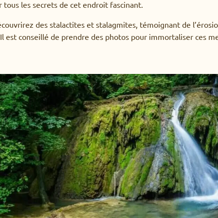
 tous les secrets de cet endroit fascinant.
découvrirez des stalactites et stalagmites, témoignant de l’érosio
Il est conseillé de prendre des photos pour immortaliser ces mer