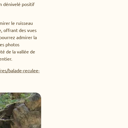
n dénivelé positif
irer le ruisseau
, offrant des vues
 pourrez admirer la
des photos
té de la vallée de
entier.
res/balade-reculee-