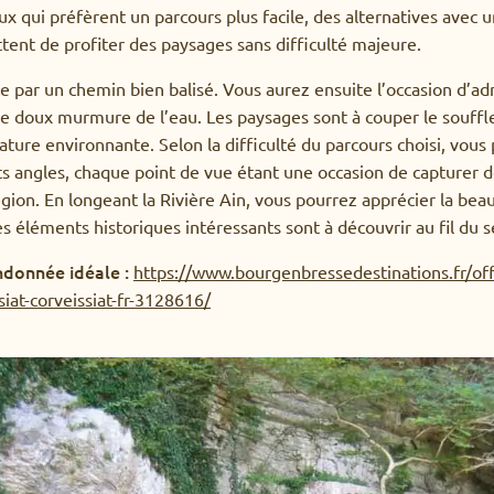
ux qui préfèrent un parcours plus facile, des alternatives avec u
ent de profiter des paysages sans difficulté majeure.
 par un chemin bien balisé. Vous aurez ensuite l’occasion d’adm
e doux murmure de l’eau. Les paysages sont à couper le souffle
ature environnante. Selon la difficulté du parcours choisi, vous
ts angles, chaque point de vue étant une occasion de capturer 
gion. En longeant la Rivière Ain, vous pourrez apprécier la beau
es éléments historiques intéressants sont à découvrir au fil du s
andonnée idéale :
https://www.bourgenbressedestinations.fr/off
siat-corveissiat-fr-3128616/