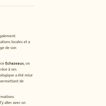
 également
ations locales et a
age de son
Echazeaux
ice
, un
râce à ses
ologique a été mise
 permettant de
ormations
’y aller avec un