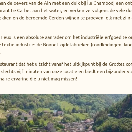
 aan de oevers van de Ain met een duik bij Île Chambod, een on
aurant Le Carbet aan het water, en verken vervolgens de vele d
kken en de beroemde Cerdon-wijnen te proeven, elk met zijn 
rieux is een absolute aanrader om het industriële erfgoed te 
 textielindustrie: de Bonnet-zijdefabrieken (rondleidingen, ki
.
taurant dat het uitzicht vanaf het uitkijkpunt bij de Grottes c
slechts vijf minuten van onze locatie en biedt een bijzonder vle
naire ervaring die u niet mag missen!