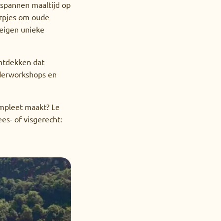
tspannen maaltijd op
orpjes om oude
eigen unieke
ontdekken dat
nderworkshops en
ompleet maakt? Le
es- of visgerecht: