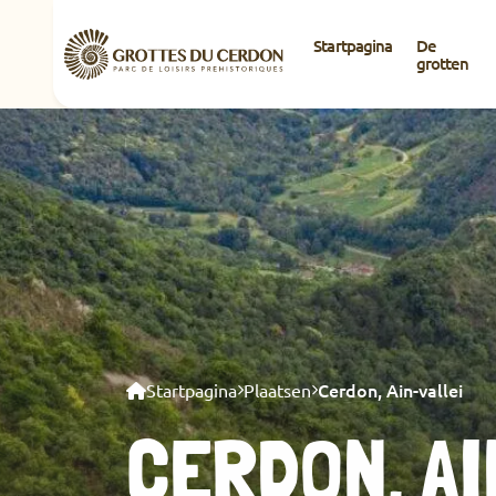
Startpagina
De
grotten
Cerdon, Ain-vallei
Startpagina
Plaatsen
CERDON, A