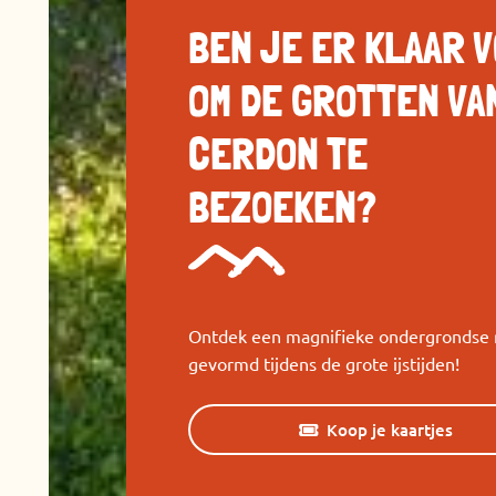
BEN JE ER KLAAR 
OM DE GROTTEN VA
CERDON TE
BEZOEKEN?
Ontdek een magnifieke ondergrondse r
gevormd tijdens de grote ijstijden!
Koop je kaartjes