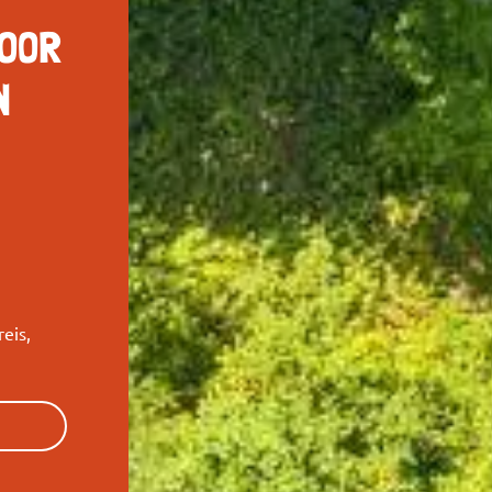
VOOR
N
eis,