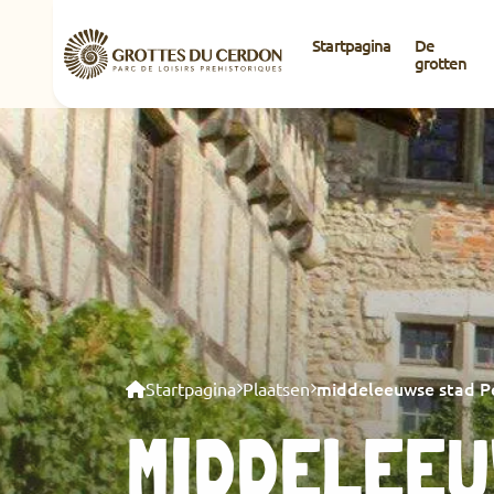
Startpagina
De
grotten
middeleeuwse stad P
Startpagina
Plaatsen
MIDDELEEU