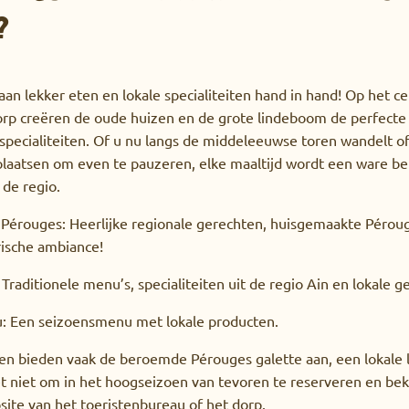
?
an lekker eten en lokale specialiteiten hand in hand! Op het cen
orp creëren de oude huizen en de grote lindeboom de perfecte
 specialiteiten. Of u nu langs de middeleeuwse toren wandelt 
laatsen om even te pauzeren, elke maaltijd wordt een ware bel
 de regio.
 Pérouges: Heerlijke regionale gerechten, huisgemaakte Pérou
ische ambiance!
 Traditionele menu’s, specialiteiten uit de regio Ain en lokale g
: Een seizoensmenu met lokale producten.
n bieden vaak de beroemde Pérouges galette aan, een lokale le
 niet om in het hoogseizoen van tevoren te reserveren en bek
site van het toeristenbureau of het dorp.