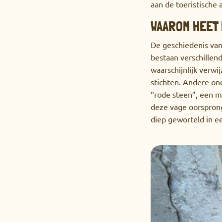
aan de toeristische 
WAAROM HEET
De geschiedenis van
bestaan ​​verschille
waarschijnlijk verwi
stichten. Andere on
“rode steen”, een mo
deze vage oorsprong
diep geworteld in e