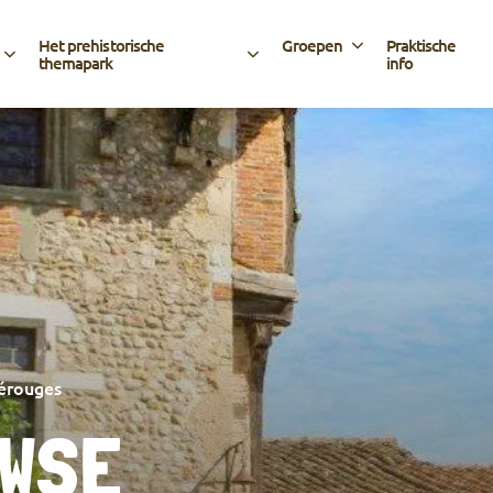
Het prehistorische
Groepen
Praktische
themapark
info
érouges
WSE