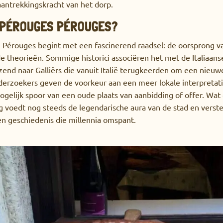
aantrekkingskracht van het dorp.
 PÉROUGES PÉROUGES?
 Pérouges begint met een fascinerend raadsel: de oorsprong v
nde theorieën. Sommige historici associëren het met de Italiaans
jzend naar Galliërs die vanuit Italië terugkeerden om een ​​nie
derzoekers geven de voorkeur aan een meer lokale interpretat
gelijk spoor van een oude plaats van aanbidding of offer. Wat d
 voedt nog steeds de legendarische aura van de stad en verster
en geschiedenis die millennia omspant.