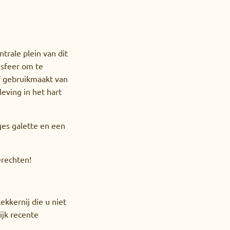
trale plein van dit
 sfeer om te
of gebruikmaakt van
eving in het hart
ges galette en een
erechten!
kkernij die u niet
ijk recente