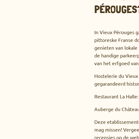
PÉROUGES
In Vieux Pérouges ga
pittoreske Franse d
genieten van lokale
de handige parkeerp
van het erfgoed van
Hostelerie du Vieux
gegarandeerd histor
Restaurant La Halle:
Auberge du Château
Deze etablissemente
mag missen! Vergeet
recensies op de web