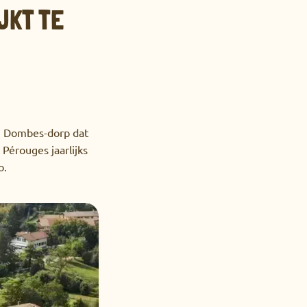
IJKT TE
ch Dombes-dorp dat
t Pérouges jaarlijks
o.