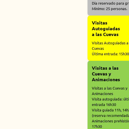
Día reservado para g
Mínimo: 25 personas.
Visitas
Autoguiadas
a las Cuevas
Visitas Autoguiadas a
Cuevas
Última entrada: 15h30
Visitas a las
Cuevas y
Animaciones
Visitas a las Cuevas y
Animaciones
Visita autoguiada: últ
entrada 16h30
Visita guiada 11h, 14
(reserva recomendad
Animaciones prehistór
17h30