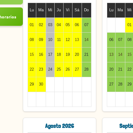
Lu
Ma
Mi
Ju
Vi
Sá
Do
Lu
Ma
Mi
horarios
01
02
03
04
05
06
07
01
08
09
10
11
12
13
14
06
07
08
15
16
17
18
19
20
21
13
14
15
22
23
24
25
26
27
28
20
21
22
29
30
27
28
29
Agosto 2026
Septi