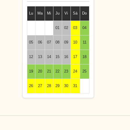
Lu
Ma
Mi
Ju
Vi
Sá
Do
01
02
03
04
05
06
07
08
09
10
11
12
13
14
15
16
17
18
19
20
21
22
23
24
25
26
27
28
29
30
31