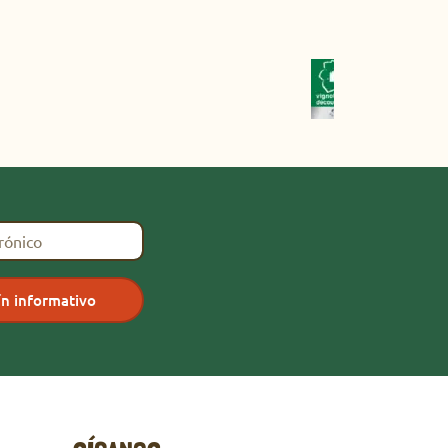
trónico
*
ín informativo